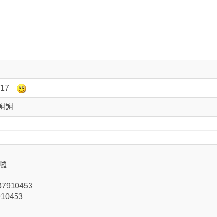
/17
棟謝謝
間囉
910453
10453