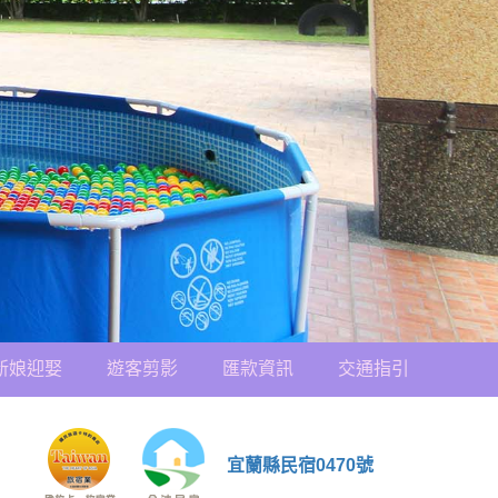
新娘迎娶
遊客剪影
匯款資訊
交通指引
宜蘭縣民宿0470號