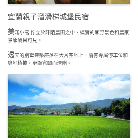
宜蘭親子溜滑梯城堡民宿
美
滿小窩 佇立於阡陌農田之中，樸實的鄉野景色和農家
景象觸目可見。
透
天的別墅建築座落在大片空地上，前有專屬停車位和
綠地植披，更顯寬闊而清幽。