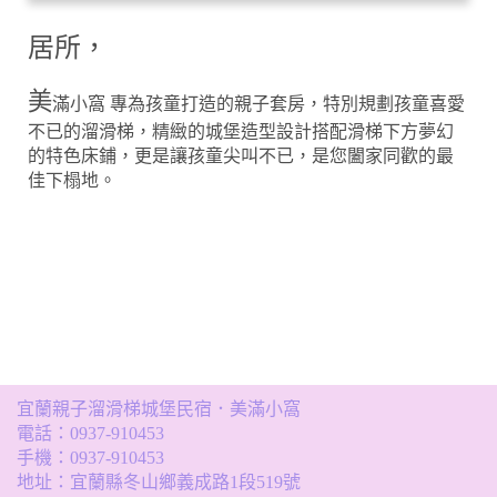
居所，
美
滿小窩 專為孩童打造的親子套房，特別規劃孩童喜愛
不已的溜滑梯，精緻的城堡造型設計搭配滑梯下方夢幻
的特色床鋪，更是讓孩童尖叫不已，是您闔家同歡的最
佳下榻地。
宜蘭親子溜滑梯城堡民宿．美滿小窩
電話：
0937-910453
手機：
0937-910453
地址：宜蘭縣冬山鄉義成路1段519號