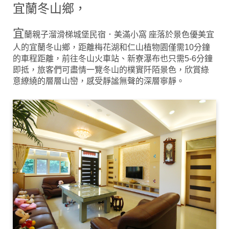
宜蘭冬山鄉，
宜
蘭親子溜滑梯城堡民宿．美滿小窩 座落於景色優美宜
人的宜蘭冬山鄉，距離梅花湖和仁山植物園僅需10分鐘
的車程距離，前往冬山火車站、新寮瀑布也只需5-6分鐘
即抵，旅客們可盡情一覽冬山的樸實阡陌景色，欣賞綠
意繚繞的層層山巒，感受靜謐無聲的深層寧靜。